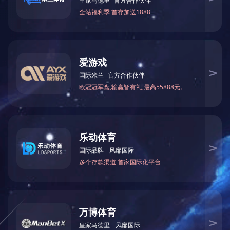
层管理人员、受表彰奖励的先进集体和优秀
了解详情 >
个人代表，机关各部门、各分（子）公司、
各项目部代表，近500人在主会场参会。各
集团公司投资并承建的中航•贵阳
单位人员通过腾讯会议在31个分会场参
先进智造产业园项目奠基暨开工
会，...
2024/12/31

仪式圆满举行
2024年12月30日上午，由集团公司承建的
中航•贵阳先进智造产业园项目奠基暨开工
仪式在贵州省贵阳市经济技术开发区隆重举
了解详情 >
行。贵阳市委副书记、代市长王宏，贵阳市
政府秘书长李昂，贵阳经济技术开发区党工
推进企业高质量发展服务中国式
委书记、贵阳市花溪区委书记许俊松，经开
现代化 安博(中国)成功举办第二届
区各职...
2024/12/27

科技发展论坛
2024年12月26日，安博(中国)成功举行“推
进企业高质量发展服务中国式现代化”第二
届科技发展论坛。
了解详情 >