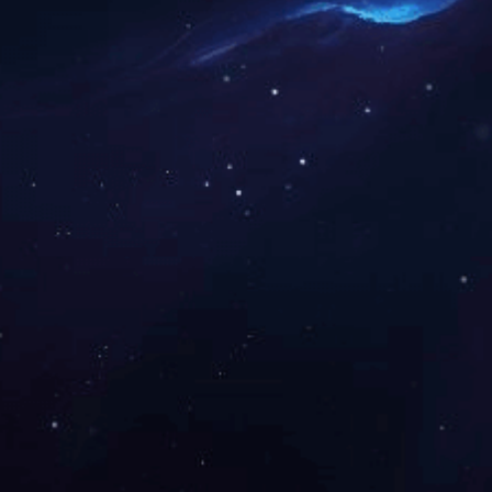
团员青年代表表示，集团公司为我们搭建了建功立
命，积极发挥青年人的聪明才智，高度响应集团公司的
下一篇
：
集团公司工会开展端午节关爱员工慰问活动
上一篇
：
安博(中国)党委召开理论学习中心组（扩大）学习
投诉建议
在线留言
在线服务
互动交流
企业邮箱
在线留言