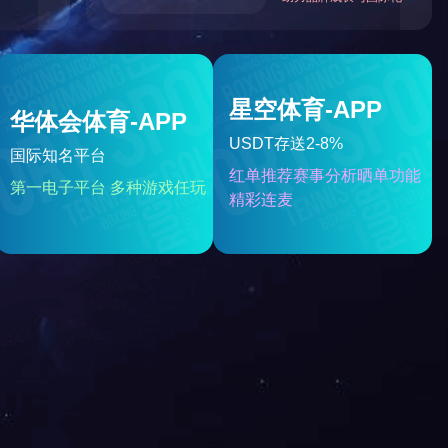
员代表，共五十余人参加活动。
领悟广大青年要加强理想信念教育，树立共产主义远
立正确的人生目标。
展、服务定位水平等方面，对上年度团委工作进行全
团委将持续加强基层团组织建设，紧紧围绕企业中心工
集团公司高质高效健康发展贡献青春智慧。
望：一是要笃定立身之本，坚定政治信仰，争做理想
当作为，争做伟大事业的有为青年。她强调，大家要
的人生价值，以企业为圆心共画最大同心圆！