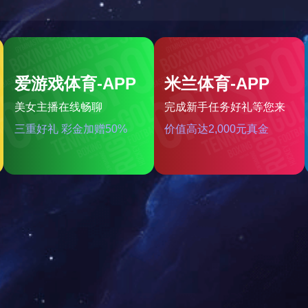
了2024年团员代表大会，集团公司领导、团委委员、三十余名团
央新一届领导班子成员集体谈话并发表重要讲话》的视频，深刻
话、跟党走的政治信念，在强国建设、民族复兴的历史潮流中确
程》的工作报告，从政治思想基础、基层组织建设、创新活动开
青年、引导青年、服务青年等方面实现新突破。他表示，集团
新工作方式，努力提高服务能力，团结带领广大团员青年为推动
祝贺，同时代表集团党委和领导班子对广大团员青年提出三点希
合一，争当德才兼备的有识青年；三是要勇于锐意进取，积极担
劲，全身心地投身到集团公司发展中，在开拓进取中不断实现自己