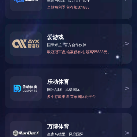
会议开始，集团党委委员、总经理宋利坡宣读成立项目
临时党支部决定，授予项目临时党支部旗帜，颁发《项目
管理手册》。随后，项目负责人刘银锁带领项目部全体员
工庄严宣誓，承诺一定坚决、认真、全面、准确落实集团
公司各项管理要求，高质量完成工程管理“四个目标”。