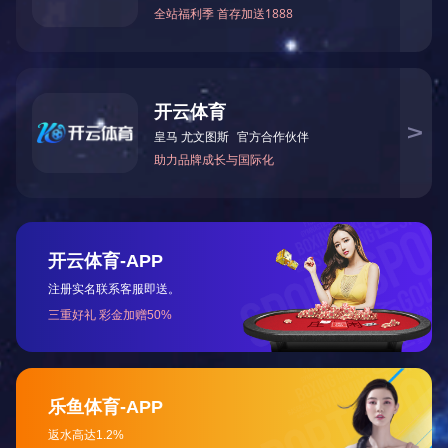
集团党委委员、总经理宋利坡强调，项目全员要坚持党
建引领，落实“四个目标”。注重问题导向，加强风险管控。
强化服务指导，上下形成合力。要在生产建设过程中采取
有效措施,将工期落实到每一天、每一岗、每一人，加强项
目管理，注重与甲方密切沟通，认真抓好生产经营工作，
力争把项目建设成为精品工程。