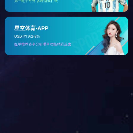
下一篇
：
安博首页首届书画艺术学习交流活动圆满落幕
上一篇
：
安博(中国)工会组织员工游览黄花城水长城
投诉建议
在线留言
联系我们
OA系统
人才招聘
企业邮箱