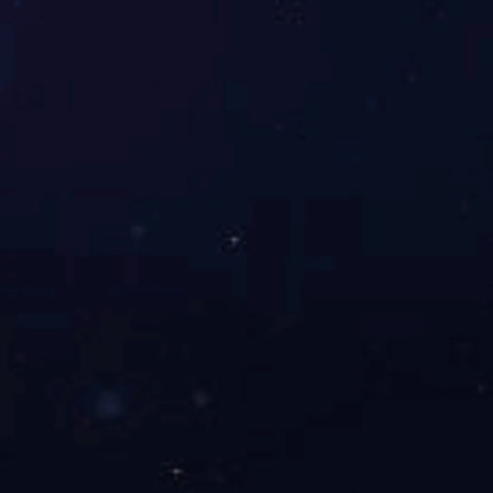
在线服务
互动交流
企业邮箱
在线留言
项目管理
下载中心
协同办公
集采履约平台
友情链接
