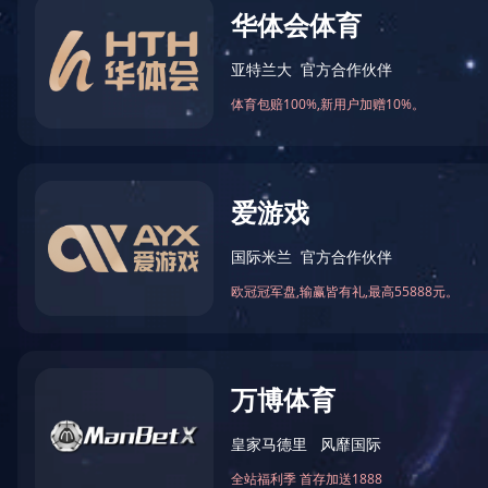
当前位置：
首页
>
新闻中心
>
集团新闻