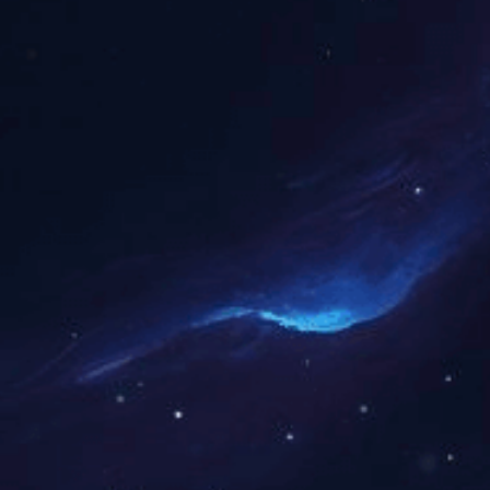
集团公司总经理马晓进对大会的成功召开表示热烈
一，要坚持以战略为纲、以创新为魂，勇担高质量发
实干担当，全力推动决策部署落地生根。全体干部职