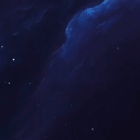
祝贺，对全体职工代表的辛勤付出与积极建言给予充分肯定，为
展的时代重任；第二，要夯实文化根基、筑强人才支柱，奋力打
工，特别是党员领导干部，要迅速行动起来，大力弘扬求真务实、