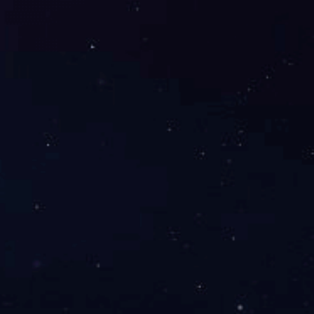
（文/摄 安博(中国)）
人才招聘
企业邮箱