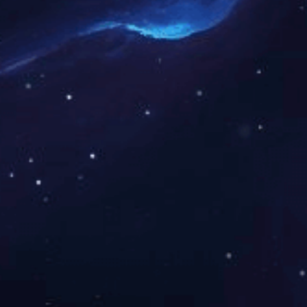
参训学员纷纷表示，通过此次培训对集团的核心业
工作的实际行动，为集团高质量发展贡献青春力量。
下一篇
：
集团公司举行“八一”建军节退役军人座谈会