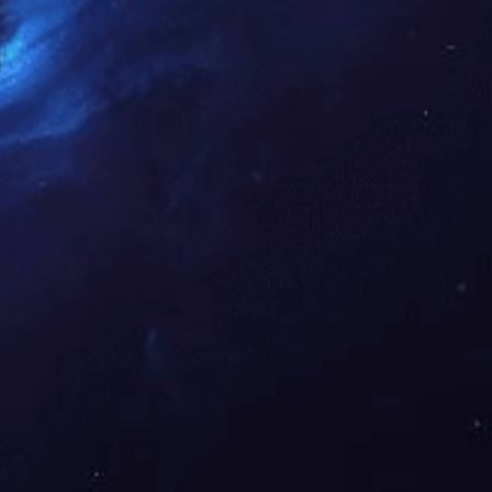
规划及重要规章制度。培训内容紧密结合国家战略与
字要求。他强调，要始终把讲政治摆在首位，深刻理解
作风，在急难险重任务中磨练意志；要强化团队协
作
意
论掌握到实践精进。他表示，集团公司将为青年人才提