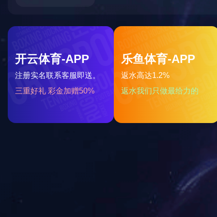
2025
年7月6日至7月23日，集团公司在密云培训
应届毕业生员工快速融入企业。集团公司党委书记、