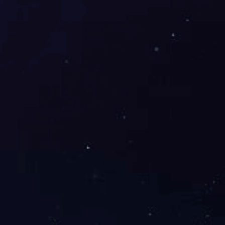
属感，未来将立足本职岗位，将培训所学转化为推动
（文/摄 安博(中国)）