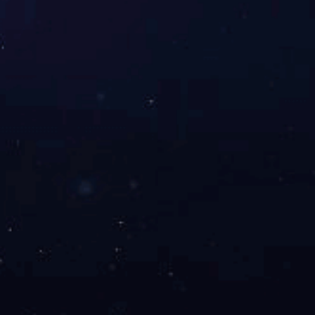
”主题党日活动
联系我们
OA系统