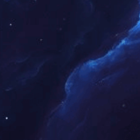
事训练、素质拓展，系统介绍了集团发展历程、企业文化、战略
现角色转变奠定坚实基础。
工提出“讲政治、强素质、精专业、能吃苦、善团结”的十五
握BIM、智能建造等前沿技术，发扬工匠精神；要传承艰苦奋斗
变”，从被动接受到主动创造、从单兵作战到团队融合、从理
人生价值，共同书写中航建设新篇章。