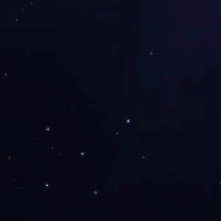
上一篇
：
安博(中国)组织开展“践行八项规定 永葆清廉本色
投诉建议
在线留言
在线服务
互动交流
企业邮箱
在线留言
项目管理
下载中心
协同办公
集采履约平台