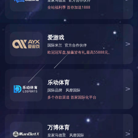
安博(中国)举办“纪念中国共
安博(中国)召开“不忘初心、
产党成立98周年暨...
牢记使命”主题教...
了解详情 >
了解详情 >
安博(中国)出席北京市红十
安博(中国)举办“青春心向党
字村（社区）建设推...
建功新时代”主题...
了解详情 >
了解详情 >