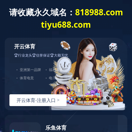
首页
安博
新闻
主营
党的
人才
学习平台
企业党建
员工风采
榜样引领
招标
集团公司深入一线开展
送清凉慰问活动
7月9日起，由集团公司组织开
展的“高温送清凉，慰问暖人