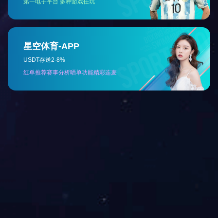
投诉建议
在线留言
联系我们
OA系统
人才招聘
企业邮箱
在线服务
互动交流
企业邮箱
在线留言
项目管理
下载中心
协同办公
集采履约平台