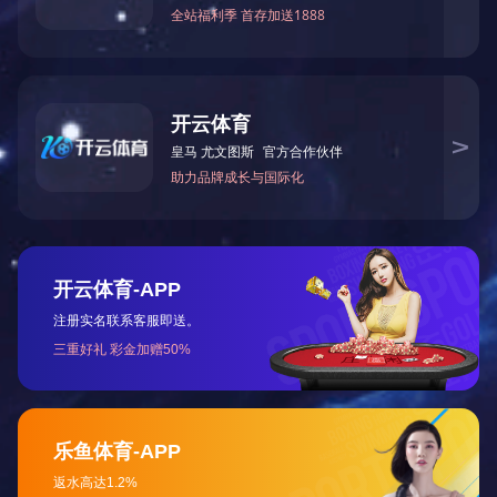
纪念“三•八”国际劳动妇女
集团公司组织 “改革再出发
节 中航建设集...
奋进新征程”主题党...
了解详情 >
了解详情 >
关爱员工 全员体检
集团公司机关党支部组织
党员、入党积极分子到中...
了解详情 >
了解详情 >