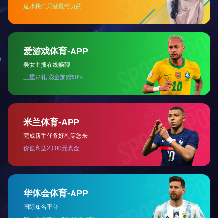
“书香中航 经典诵读”系列活
安博(中国)党委组织开展纪
动第一期成功举办
念改革开放40周年暨...
了解详情 >
了解详情 >
集团公司换届选举产生新
一届党委班子
了解详情 >
首页
上一页
下一页
尾页